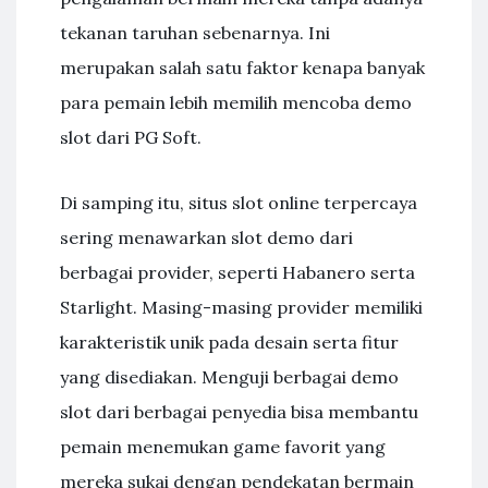
tekanan taruhan sebenarnya. Ini
merupakan salah satu faktor kenapa banyak
para pemain lebih memilih mencoba demo
slot dari PG Soft.
Di samping itu, situs slot online terpercaya
sering menawarkan slot demo dari
berbagai provider, seperti Habanero serta
Starlight. Masing-masing provider memiliki
karakteristik unik pada desain serta fitur
yang disediakan. Menguji berbagai demo
slot dari berbagai penyedia bisa membantu
pemain menemukan game favorit yang
mereka sukai dengan pendekatan bermain