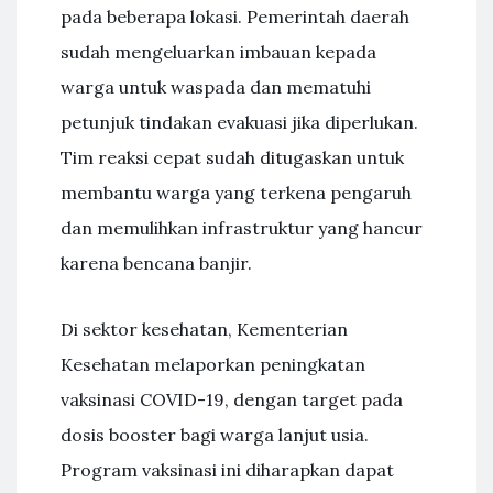
pada beberapa lokasi. Pemerintah daerah
sudah mengeluarkan imbauan kepada
warga untuk waspada dan mematuhi
petunjuk tindakan evakuasi jika diperlukan.
Tim reaksi cepat sudah ditugaskan untuk
membantu warga yang terkena pengaruh
dan memulihkan infrastruktur yang hancur
karena bencana banjir.
Di sektor kesehatan, Kementerian
Kesehatan melaporkan peningkatan
vaksinasi COVID-19, dengan target pada
dosis booster bagi warga lanjut usia.
Program vaksinasi ini diharapkan dapat