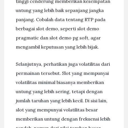
tinggi cenderung memberikan kesempatan
untung yang lebih baik sepanjang jangka
panjang. Cobalah data tentang RTP pada
berbagai slot demo, seperti slot demo
pragmatic dan slot demo pg soft, agar
mengambil keputusan yang lebih bijak.
Selanjutnya, perhatikan juga volatilitas dari
permainan tersebut. Slot yang mempunyai
volatilitas minimal biasanya memberikan
untung yang lebih sering, tetapi dengan
jumlah taruhan yang lebih kecil. Di sisi lain,
slot yang mempunyai volatilitas besar
memberikan untung dengan frekuensi lebih