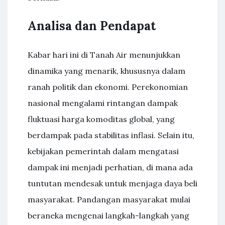
Analisa dan Pendapat
Kabar hari ini di Tanah Air menunjukkan
dinamika yang menarik, khususnya dalam
ranah politik dan ekonomi. Perekonomian
nasional mengalami rintangan dampak
fluktuasi harga komoditas global, yang
berdampak pada stabilitas inflasi. Selain itu,
kebijakan pemerintah dalam mengatasi
dampak ini menjadi perhatian, di mana ada
tuntutan mendesak untuk menjaga daya beli
masyarakat. Pandangan masyarakat mulai
beraneka mengenai langkah-langkah yang