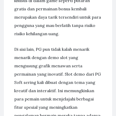
khusus di dalam game seperti putaran
gratis dan permainan bonus kembali
merupakan daya tarik tersendiri untuk para
pengguna yang mau berlatih tanpa risiko
risiko kehilangan uang.
Di sisi lain, PG pun tidak kalah menarik
menarik dengan demo slot yang
mengusung grafik menawan serta
permainan yang inovatif. Slot demo dari PG
Soft sering kali dibuat dengan tema yang
kreatif dan interaktif. Ini memungkinkan
para pemain untuk menjelajahi berbagai
fitur spesial yang meningkatkan
pengalaman bermain mereka tanpa adanya