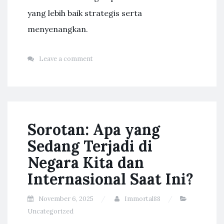
yang lebih baik strategis serta
menyenangkan.
Leave a comment
Sorotan: Apa yang
Sedang Terjadi di
Negara Kita dan
Internasional Saat Ini?
November 6, 2025
Immortal88
Uncategorized