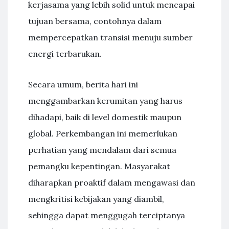
kerjasama yang lebih solid untuk mencapai
tujuan bersama, contohnya dalam
mempercepatkan transisi menuju sumber
energi terbarukan.
Secara umum, berita hari ini
menggambarkan kerumitan yang harus
dihadapi, baik di level domestik maupun
global. Perkembangan ini memerlukan
perhatian yang mendalam dari semua
pemangku kepentingan. Masyarakat
diharapkan proaktif dalam mengawasi dan
mengkritisi kebijakan yang diambil,
sehingga dapat menggugah terciptanya