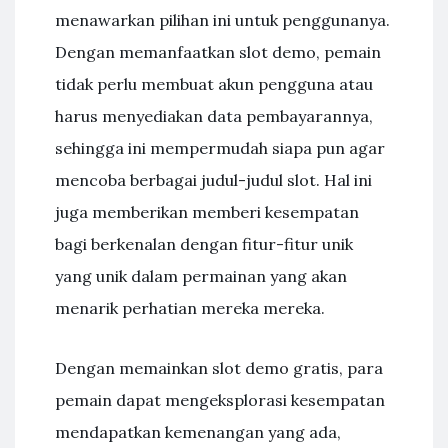
menawarkan pilihan ini untuk penggunanya.
Dengan memanfaatkan slot demo, pemain
tidak perlu membuat akun pengguna atau
harus menyediakan data pembayarannya,
sehingga ini mempermudah siapa pun agar
mencoba berbagai judul-judul slot. Hal ini
juga memberikan memberi kesempatan
bagi berkenalan dengan fitur-fitur unik
yang unik dalam permainan yang akan
menarik perhatian mereka mereka.
Dengan memainkan slot demo gratis, para
pemain dapat mengeksplorasi kesempatan
mendapatkan kemenangan yang ada,