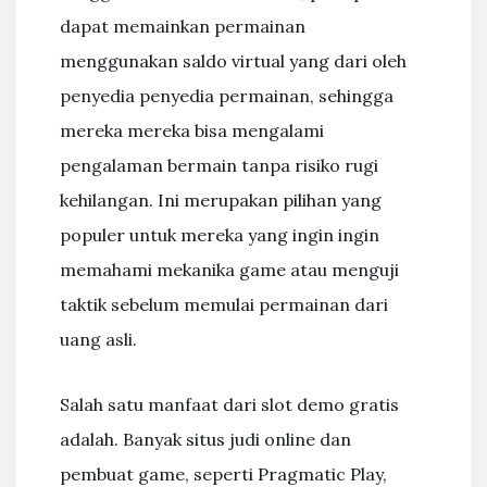
dapat memainkan permainan
menggunakan saldo virtual yang dari oleh
penyedia penyedia permainan, sehingga
mereka mereka bisa mengalami
pengalaman bermain tanpa risiko rugi
kehilangan. Ini merupakan pilihan yang
populer untuk mereka yang ingin ingin
memahami mekanika game atau menguji
taktik sebelum memulai permainan dari
uang asli.
Salah satu manfaat dari slot demo gratis
adalah. Banyak situs judi online dan
pembuat game, seperti Pragmatic Play,