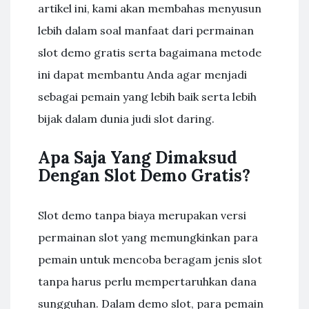
artikel ini, kami akan membahas menyusun
lebih dalam soal manfaat dari permainan
slot demo gratis serta bagaimana metode
ini dapat membantu Anda agar menjadi
sebagai pemain yang lebih baik serta lebih
bijak dalam dunia judi slot daring.
Apa Saja Yang Dimaksud
Dengan Slot Demo Gratis?
Slot demo tanpa biaya merupakan versi
permainan slot yang memungkinkan para
pemain untuk mencoba beragam jenis slot
tanpa harus perlu mempertaruhkan dana
sungguhan. Dalam demo slot, para pemain