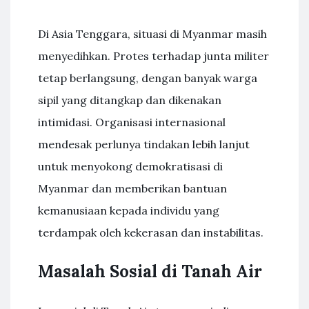
Di Asia Tenggara, situasi di Myanmar masih
menyedihkan. Protes terhadap junta militer
tetap berlangsung, dengan banyak warga
sipil yang ditangkap dan dikenakan
intimidasi. Organisasi internasional
mendesak perlunya tindakan lebih lanjut
untuk menyokong demokratisasi di
Myanmar dan memberikan bantuan
kemanusiaan kepada individu yang
terdampak oleh kekerasan dan instabilitas.
Masalah Sosial di Tanah Air