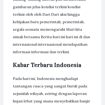
gambaran jelas kondisi terkini kondisi
terkini oleh oleh Dari Dari aksi hingga
kebijakan baru pemerintah, pemerintah,
segala sesuatu memengaruhi Mari kita
simak bersama Berita hari ini hari ini di dan
internasional internasional mendapatkan
informasi informasi dan terkini.
Kabar Terbaru Indonesia
Pada hari ini, Indonesia menghadapi
tantangan cuaca yang sangat buruk pada
sejumlah wilayah, seiring dengan laporan
hujan lebat yang mana menyebabkan banjir