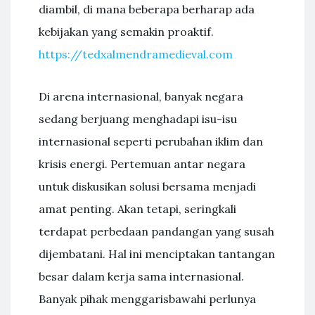
diambil, di mana beberapa berharap ada
kebijakan yang semakin proaktif.
https://tedxalmendramedieval.com
Di arena internasional, banyak negara
sedang berjuang menghadapi isu-isu
internasional seperti perubahan iklim dan
krisis energi. Pertemuan antar negara
untuk diskusikan solusi bersama menjadi
amat penting. Akan tetapi, seringkali
terdapat perbedaan pandangan yang susah
dijembatani. Hal ini menciptakan tantangan
besar dalam kerja sama internasional.
Banyak pihak menggarisbawahi perlunya