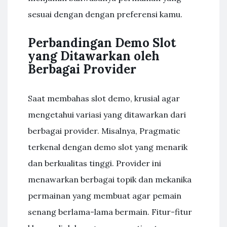
sesuai dengan dengan preferensi kamu.
Perbandingan Demo Slot
yang Ditawarkan oleh
Berbagai Provider
Saat membahas slot demo, krusial agar
mengetahui variasi yang ditawarkan dari
berbagai provider. Misalnya, Pragmatic
terkenal dengan demo slot yang menarik
dan berkualitas tinggi. Provider ini
menawarkan berbagai topik dan mekanika
permainan yang membuat agar pemain
senang berlama-lama bermain. Fitur-fitur