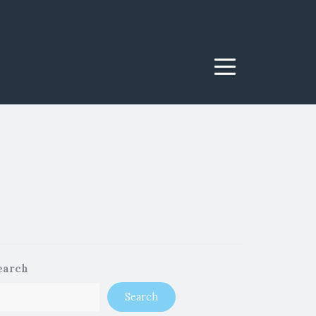
Menu
earch
Search