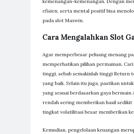
kemenangan-kemenangan. Dengan meng
efisien, serta mental positif bisa meno
pada slot Maxwin.
Cara Mengalahkan Slot G
Agar memperbesar peluang menang pada
memperhatikan pilihan permainan. Cari
tinggi, sebab semakinlah tinggi Return t
yang baik. Selain itu juga, pastikan untu
yang sesuai berdasarkan gaya bermain And
rendah sering memberikan hasil sedikit
tingkat volatilitasi besar memberikan k
Kemudian, pengelolaan keuangan merup