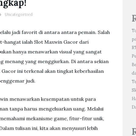
ngkap!
Uncategorized
T
elalu jadi favorit di antara antara pemain. Salah
p
t-hangat ialah Slot Maxwin Gacor dari
R
 bukan hanya menawarkan visual yang sangat
P
g menang yang menggiurkan. Di antara sekian
B
 Gacor ini terkenal akan tingkat keberhasilan
da
penggemar judi.
T
S
axwin menawarkan kesempatan untuk para
Ha
D
an tanpa harus mengeluarkan uang. Melalui
memahami mekanisme game, fitur-fitur unik,
lam tulisan ini, kita akan menyusuri lebih