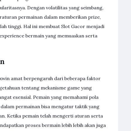
aritasnya. Dengan volatilitas yang seimbang,
teraturan permainan dalam memberikan prize,
mlah tinggi. Hal ini membuat Slot Gacor menjadi
 experience bermain yang memuaskan serta
in
xwin amat berpengaruh dari beberapa faktor
ngetahuan tentang mekanisme game yang
sangat esensial. Pemain yang memahami pola
 dalam permainan bisa mengatur taktik yang
n. Ketika pemain telah mengerti aturan serta
endapatkan proses bermain lebih lebih akan juga