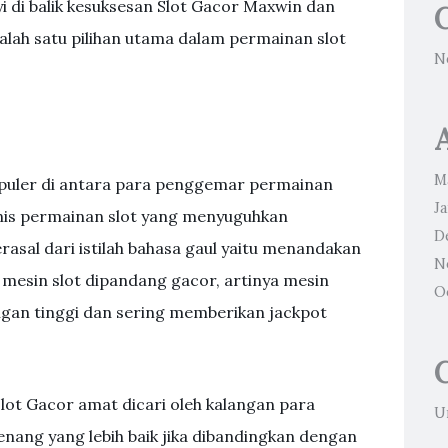
 di balik kesuksesan Slot Gacor Maxwin dan
lah satu pilihan utama dalam permainan slot
N
M
puler di antara para penggemar permainan
J
nis permainan slot yang menyuguhkan
D
asal dari istilah bahasa gaul yaitu menandakan
N
tu mesin slot dipandang gacor, artinya mesin
O
ngan tinggi dan sering memberikan jackpot
lot Gacor amat dicari oleh kalangan para
U
ang yang lebih baik jika dibandingkan dengan